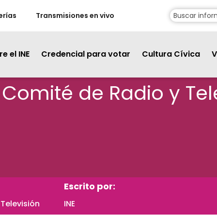
erías
Transmisiones en vivo
e el INE
Credencial para votar
Cultura Cívica
V
 Comité de Radio y Tele
Escrito por:
Televisión
INE