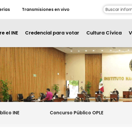
erías
Transmisiones en vivo
e el INE
Credencial para votar
Cultura Cívica
V
lico INE
Concurso Público OPLE