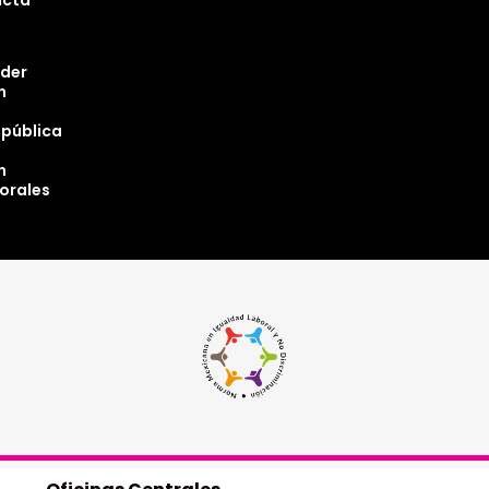
ucta
oder
n
epública
n
torales