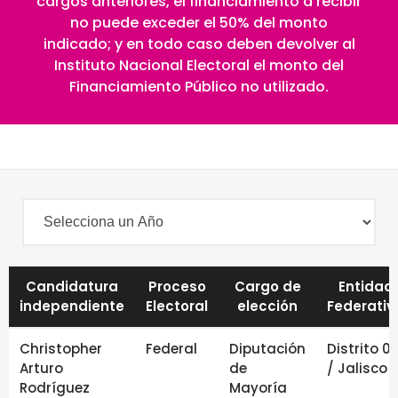
cargos anteriores, el financiamiento a recibir
no puede exceder el 50% del monto
indicado; y en todo caso deben devolver al
Instituto Nacional Electoral el monto del
Financiamiento Público no utilizado.
Candidatura
Proceso
Cargo de
Entidad
independiente
Electoral
elección
Federativ
Christopher
Federal
Diputación
Distrito 0
Arturo
de
/ Jalisco
Rodríguez
Mayoría