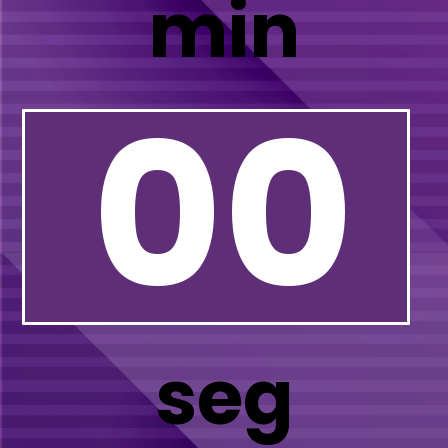
min
00
seg