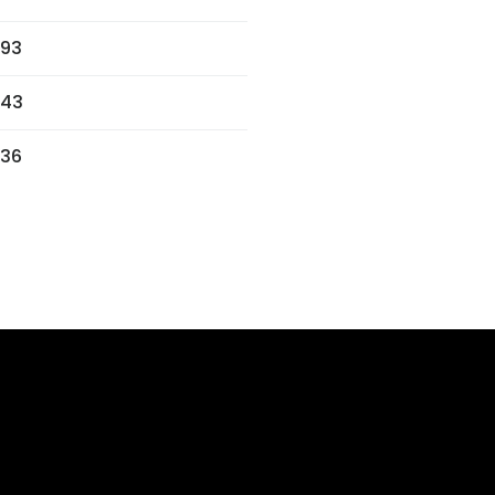
93
643
36