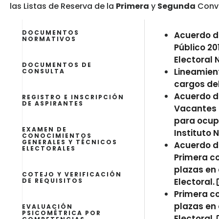
las Listas de Reserva de la
Primera
y
Segunda
Convo
DOCUMENTOS
Acuerdo d
NORMATIVOS
Público 20
Electoral 
DOCUMENTOS DE
Lineamient
CONSULTA
cargos del
Acuerdo de
REGISTRO E INSCRIPCIÓN
DE ASPIRANTES
Vacantes d
para ocupa
EXAMEN DE
Instituto 
CONOCIMIENTOS
GENERALES Y TÉCNICOS
Acuerdo de
ELECTORALES
Primera c
plazas en 
COTEJO Y VERIFICACIÓN
Electoral.
DE REQUISITOS
Primera c
plazas en 
EVALUACIÓN
PSICOMÉTRICA POR
Electoral.