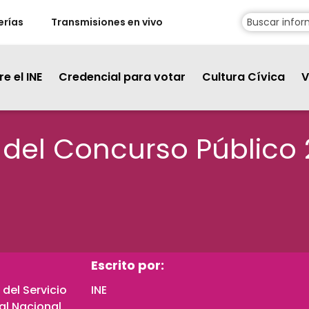
erías
Transmisiones en vivo
e el INE
Credencial para votar
Cultura Cívica
V
del Concurso Público 
Escrito por:
 del Servicio
INE
ral Nacional