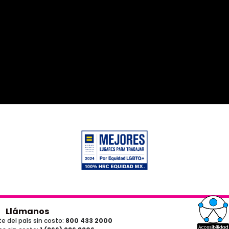
Llámanos
e del país sin costo:
800 433 2000