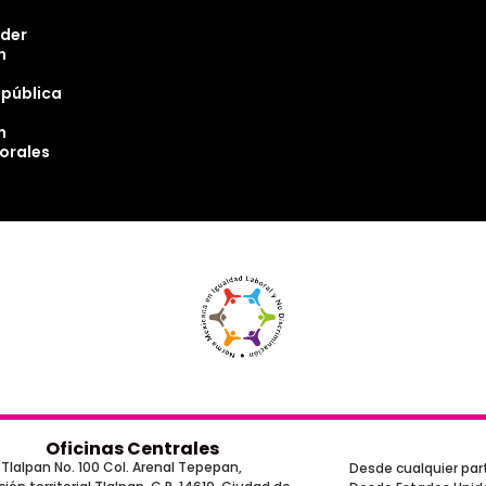
oder
n
epública
n
torales
Oficinas Centrales
Tlalpan No. 100 Col. Arenal Tepepan,
Desde cualquier part