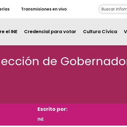
erías
Transmisiones en vivo
e el INE
Credencial para votar
Cultura Cívica
V
lección de Gobernador
Escrito por:
INE