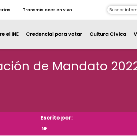
erías
Transmisiones en vivo
e el INE
Credencial para votar
Cultura Cívica
V
ación de Mandato 202
Escrito por:
INE