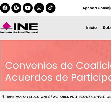
Agenda Consej
Inicio
Sobr
Convenios de Coalici
Acuerdos de Particip
Tema:
VOTO Y ELECCIONES
/
ACTORES POLÍTICOS
/ CONVENIOS