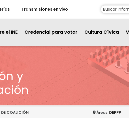
erías
Transmisiones en vivo
e el INE
Credencial para votar
Cultura Cívica
V
ón y
ación
 DE COALICIÓN
Áreas:
DEPPP