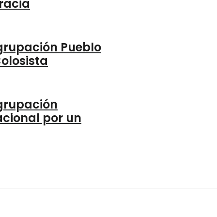
racia
grupación Pueblo
olosista
grupación
cional por un