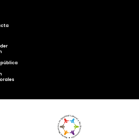
ucta
oder
n
epública
n
torales