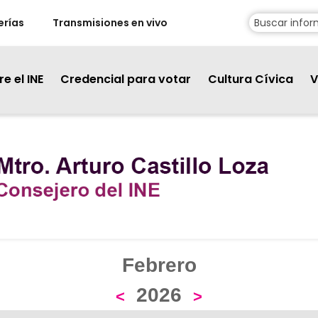
erías
Transmisiones en vivo
e el INE
Credencial para votar
Cultura Cívica
V
Febrero
2026
<
>