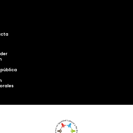
ucta
oder
n
epública
n
torales