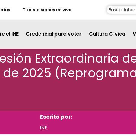
erías
Transmisiones en vivo
e el INE
Credencial para votar
Cultura Cívica
V
 Sesión Extraordinaria 
re de 2025 (Reprogram
Escrito por:
INE