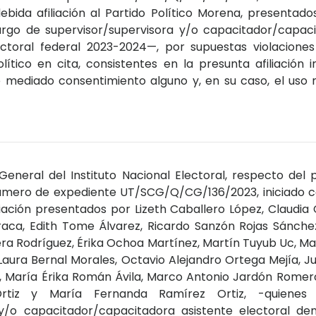
bida afiliación al Partido Político Morena, presentad
argo de supervisor/supervisora y/o capacitador/capaci
ctoral federal 2023-2024—, por supuestas violaciones 
olítico en cita, consistentes en la presunta afiliación i
re mediado consentimiento alguno y, en su caso, el uso 
General del Instituto Nacional Electoral, respecto del
número de expediente UT/SCG/Q/CG/136/2023, iniciado co
iación presentados por Lizeth Caballero López, Claudia 
aca, Edith Tome Álvarez, Ricardo Sanzón Rojas Sánchez
era Rodríguez, Érika Ochoa Martínez, Martín Tuyub Uc, M
o, Laura Bernal Morales, Octavio Alejandro Ortega Mejía, J
 María Érika Román Ávila, Marco Antonio Jardón Romero
Ortiz y María Fernanda Ramírez Ortiz, -quienes
 y/o capacitador/capacitadora asistente electoral den