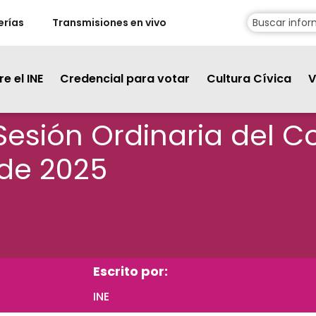
erías
Transmisiones en vivo
e el INE
Credencial para votar
Cultura Cívica
V
a Sesión Ordinaria del 
 de 2025
Escrito por:
INE