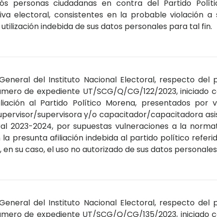
dós personas ciudadanas en contra del Partido Polít
iva electoral, consistentes en la probable violación a
la utilización indebida de sus datos personales para tal fin.
General del Instituto Nacional Electoral, respecto del
número de expediente UT/SCG/Q/CG/122/2023, iniciado co
liación al Partido Político Morena, presentados por v
upervisor/supervisora y/o capacitador/capacitadora asis
al 2023-2024, por supuestas vulneraciones a la normativ
la presunta afiliación indebida al partido político refer
 en su caso, el uso no autorizado de sus datos personales
General del Instituto Nacional Electoral, respecto del
número de expediente UT/SCG/Q/CG/135/2023, iniciado co