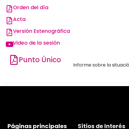
Orden del día
Acta
Versión Estenográfica
Video de la sesión
Punto Único
Informe sobre la situaci
Páginas principales
Sitios de Interés