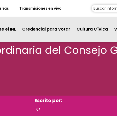
erías
Transmisiones en vivo
e el INE
Credencial para votar
Cultura Cívica
V
rdinaria del Consejo G
Escrito por:
INE