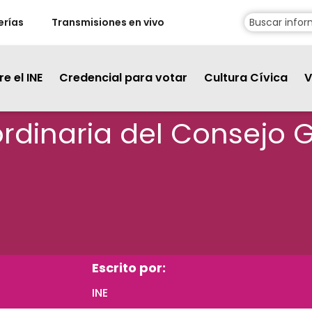
erías
Transmisiones en vivo
e el INE
Credencial para votar
Cultura Cívica
V
rdinaria del Consejo G
Escrito por:
INE