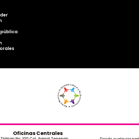
oder
n
epública
n
torales
Oficinas Centrales
Tlalpan No. 100 Col. Arenal Tepepan,
Desde cualquier part