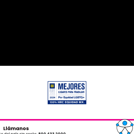
Llámanos
e del país sin costo:
800 433 2000