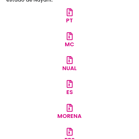
PT
MC
NUAL
ES
MORENA