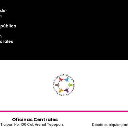
oder
n
epública
n
torales
Oficinas Centrales
Tlalpan No. 100 Col. Arenal Tepepan,
Desde cualquier part