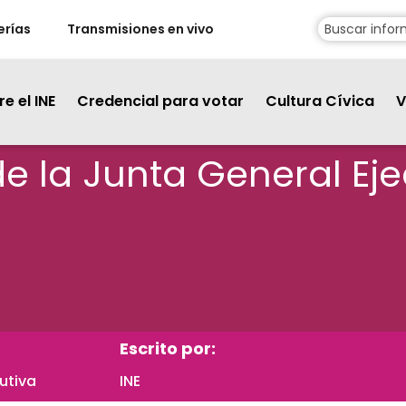
erías
Transmisiones en vivo
e el INE
Credencial para votar
Cultura Cívica
V
de la Junta General Eje
Escrito por:
utiva
INE