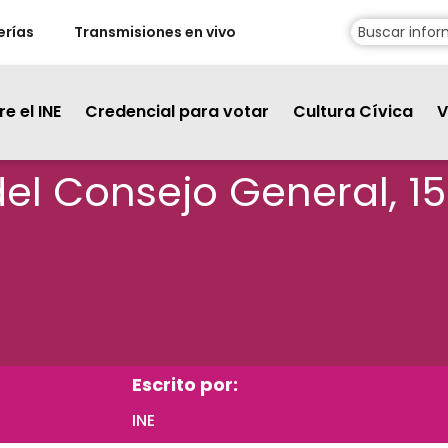
erías
Transmisiones en vivo
e el INE
Credencial para votar
Cultura Cívica
V
 del Consejo General, 
Escrito por:
INE