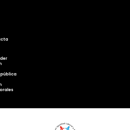
ucta
oder
n
epública
n
torales