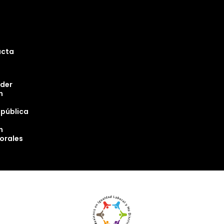
ucta
oder
n
epública
n
torales