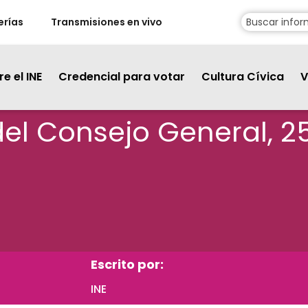
erías
Transmisiones en vivo
e el INE
Credencial para votar
Cultura Cívica
V
 del Consejo General, 
Escrito por:
INE