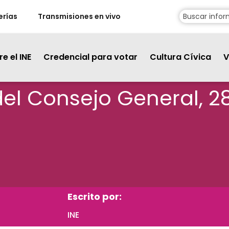
erías
Transmisiones en vivo
e el INE
Credencial para votar
Cultura Cívica
V
del Consejo General, 2
Escrito por:
INE