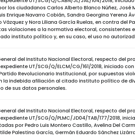
 expediente UT/SCG/Q/CABN/JL/JAL/104/2018, iniciado
or los ciudadanos Carlos Alberto Blanco Núñez, José M
uis Enrique Navarro Cobián, Sandra Georgina Yerena Áv
o Vázquez y Nora Liliana García Ruelas, en contra del P
tas violaciones a la normativa electoral, consistentes e
ado instituto político y, en su caso, el uso no autoriz
eneral del Instituto Nacional Electoral, respecto del 
 expediente UT/SCG/Q/ELCM/CG/161/2018, iniciado con
Partido Revolucionario Institucional, por supuestas vio
 la indebida afiliación al citado instituto político de d
do de sus datos personales.
eneral del Instituto Nacional Electoral, respecto del 
 expediente UT/SCG/Q/PLMC/JD04/TAB/177/2018, inicia
tadas por Pedro Luis Montero Castillo, Avelina Del Carm
tilde Palestina García, Germán Eduardo Sánchez Lizárrag