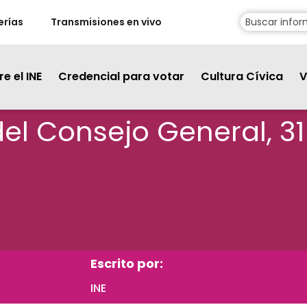
erías
Transmisiones en vivo
e el INE
Credencial para votar
Cultura Cívica
V
del Consejo General, 3
Escrito por:
INE