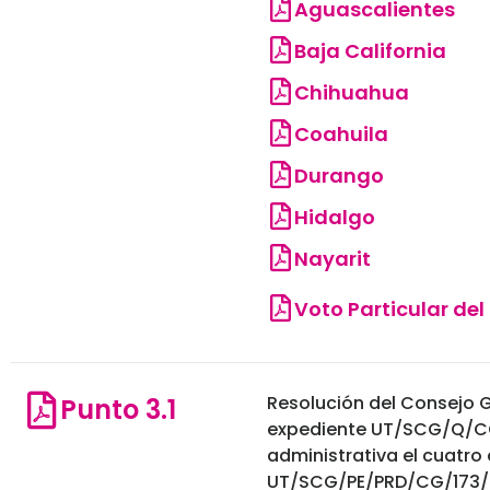
Aguascalientes
Baja California
Chihuahua
Coahuila
Durango
Hidalgo
Nayarit
Voto Particular del
Resolución del Consejo G
Punto 3.1
expediente UT/SCG/Q/CG/
administrativa el cuatro
UT/SCG/PE/PRD/CG/173/20