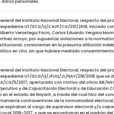
s datos personales.
eneral del Instituto Nacional Electoral, respecto del 
 expediente UT/SCG/Q/CAVF/CG/210/2018, iniciado con
lberto Verastegui Facio, Carlos Eduardo Vergara Monro
ínez Arroyo, por supuestas violaciones a la normativa e
nstitucional, consistentes en la presunta afiliación in
lítico en cita, sin que hubiere mediado consentimiento
eneral del Instituto Nacional Electoral, respecto del 
 expediente UT/SCG/Q/JFUQ/JL/NAY/218/2018 que se d
/CG/5/2017, aperturado con motivo del oficio INE/NA
Ejecutivo y de Capacitación Electoral y de Educación Cí
to en el estado de Nayarit, a través del cual hizo del c
ntamente contraventores de la normatividad electoral,
e aspiraban al cargo de supervisor electoral y/o capac
 Local 2016-2017, y que se encontraron en el padrón del