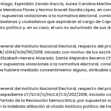
ntiago, Espiridión Zavala García, Aurea Carolina Martíne
es Mendoza Flores y Norma Araceli Siordia López, en con
r supuestas violaciones a la normativa electoral, consi
ciudadanas y ciudadanos que aspiraban al cargo de Cap
ituto político y, en su caso, el uso no autorizado de sus 
eneral del Instituto Nacional Electoral, respecto del 
/JD04/SON/191/2018, iniciado con motivo de los escrit
Elizabeth Herrera Alvarado, Dante Alejandro Becerra Ch
or supuestas violaciones a la normativa electoral, cons
que hubiere mediado consentimiento alguno, atribuible a
eneral del Instituto Nacional Electoral, respecto del 
e expediente UT/SCG/Q/HUCA/CG/202/2018, iniciado c
Partido de la Revolución Democrática, por supuestas v
 la indebida afiliación al citado instituto político de tr