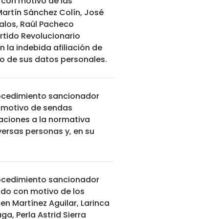
 con motivo de las
artín Sánchez Colín, José
alos, Raúl Pacheco
artido Revolucionario
n la indebida afiliación de
ado de sus datos personales.
procedimiento sancionador
 motivo de sendas
laciones a la normativa
iversas personas y, en su
procedimiento sancionador
do con motivo de los
en Martínez Aguilar, Larinca
a, Perla Astrid Sierra