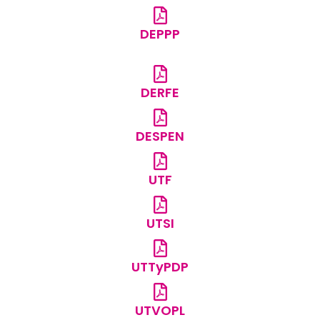
DEPPP
DERFE
DESPEN
UTF
UTSI
UTTyPDP
UTVOPL