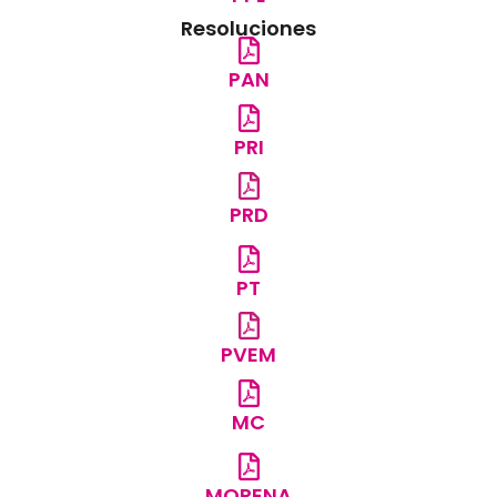
Resoluciones
PAN
PRI
PRD
PT
PVEM
MC
MORENA