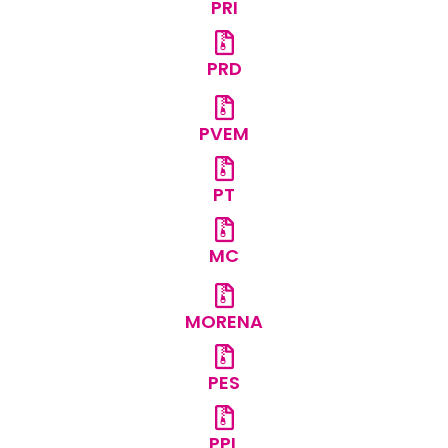
PRI
PRD
PVEM
PT
MC
MORENA
PES
PPL