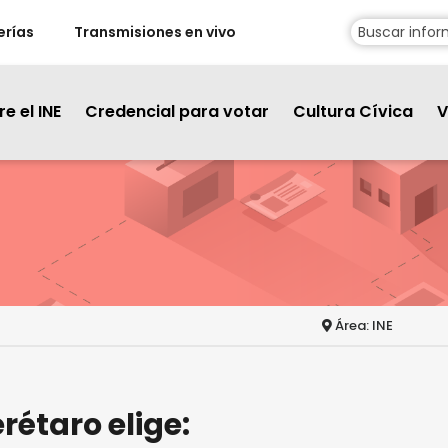
erías
Transmisiones en vivo
e el INE
Credencial para votar
Cultura Cívica
V
Área: INE
rétaro elige: