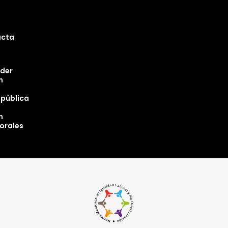
ucta
oder
n
epública
n
torales