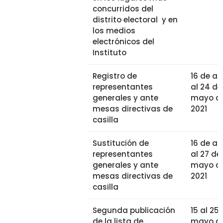
concurridos del
distrito electoral y en
los medios
electrónicos del
Instituto
Registro de
16 de abr
representantes
al 24 de
generales y ante
mayo d
mesas directivas de
2021
casilla
Sustitución de
16 de abr
representantes
al 27 de
generales y ante
mayo d
mesas directivas de
2021
casilla
Segunda publicación
15 al 25
de la lista de
mayo d