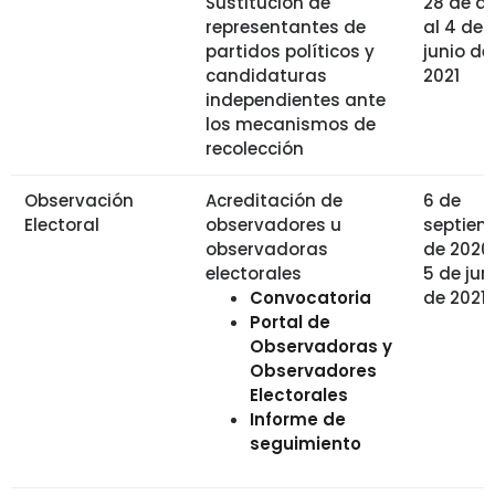
Sustitución de
28 de ab
representantes de
al 4 de
partidos políticos y
junio de
candidaturas
2021
independientes ante
los mecanismos de
recolección
Observación
Acreditación de
6 de
Electoral
observadores u
septiem
observadoras
de 2020 
electorales
5 de jun
Convocatoria
de 2021
Portal de
Observadoras y
Observadores
Electorales
Informe de
seguimiento