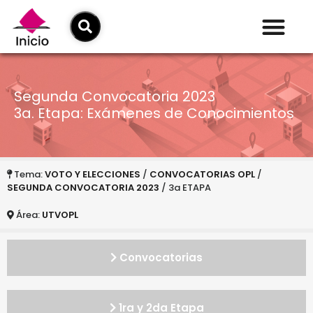
Segunda Convocatoria 2023
3a. Etapa: Exámenes de Conocimientos
Tema:
VOTO Y ELECCIONES
/
CONVOCATORIAS OPL
/
SEGUNDA CONVOCATORIA 2023
/ 3a ETAPA
Área:
UTVOPL
Convocatorias
1ra y 2da Etapa