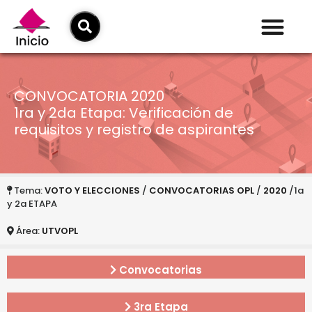
CONVOCATORIA 2020
1ra y 2da Etapa: Verificación de
requisitos y registro de aspirantes
Tema:
VOTO Y ELECCIONES
/
CONVOCATORIAS OPL
/
2020
/1a
y 2a ETAPA
Área:
UTVOPL
Convocatorias
3ra Etapa