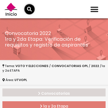
Convocatoria 2022
1ra y 2da Etapa: Verificación de
requisitos y registro de aspirantes
Tema:
VOTO Y ELECCIONES
/
CONVOCATORIAS OPL
/
2022
/1a
y 2a ETAPA
Área:
UTVOPL
Convocatorias
1a y 2a Etapa