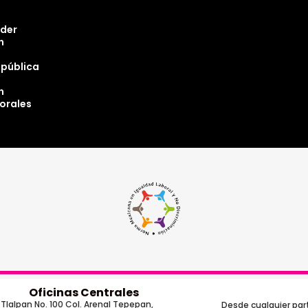
oder
n
epública
n
torales
Oficinas Centrales
Tlalpan No. 100 Col. Arenal Tepepan,
Desde cualquier part