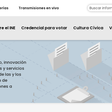
erías
Transmisiones en vivo
e el INE
Credencial para votar
Cultura Cívica
V
o, innovación
 y servicios
de las y los
n de
ones a