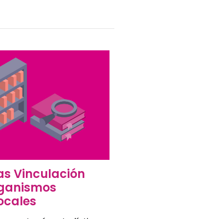
as Vinculación
rganismos
ocales