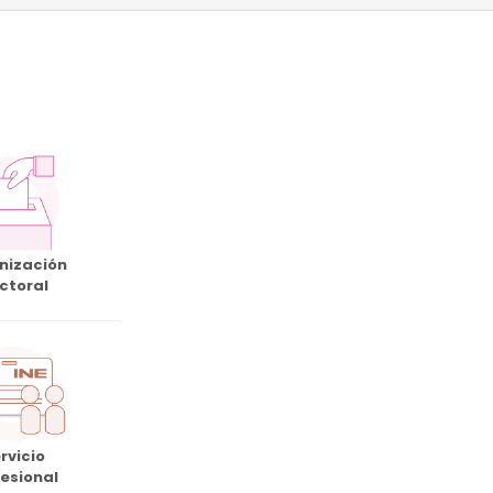
nización
ectoral
rvicio
fesional