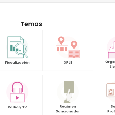
Temas
Orga
Fiscalización
OPLE
El
Régimen
Se
Radio y TV
Sancionador
Pro