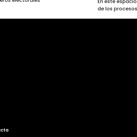
eros electorales
En este espacio
de los procesos
ucta