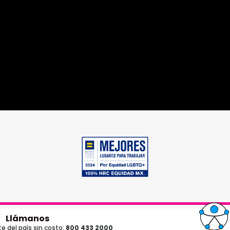
Llámanos
e del país sin costo:
800 433 2000