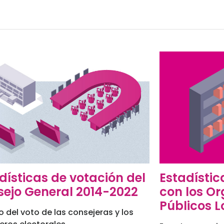
dísticas de votación del
Estadístic
ejo General 2014-2022
con los O
Públicos L
o del voto de las consejeras y los