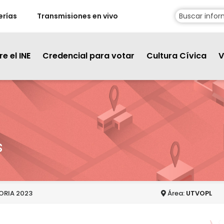
erías
Transmisiones en vivo
e el INE
Credencial para votar
Cultura Cívica
V
s
RIA 2023
Área:
UTVOPL