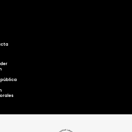
ucta
oder
n
epública
n
torales