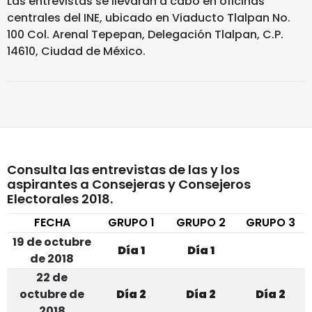
Las entrevistas se llevarán a cabo en oficinas
centrales del INE, ubicado en Viaducto Tlalpan No.
100 Col. Arenal Tepepan, Delegación Tlalpan, C.P.
14610, Ciudad de México.
Consulta las entrevistas de las y los
aspirantes a Consejeras y Consejeros
Electorales 2018.
FECHA
GRUPO 1
GRUPO 2
GRUPO 3
19 de octubre
Día 1
Día 1
de 2018
22 de
octubre de
Día 2
Día 2
Día 2
2018