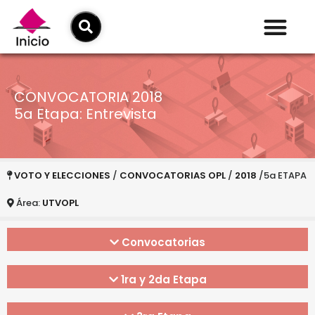
CONVOCATORIA 2018
5a Etapa: Entrevista
VOTO Y ELECCIONES
/
CONVOCATORIAS OPL
/
2018
/5a ETAPA
Área:
UTVOPL
Convocatorias
1ra y 2da Etapa